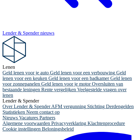
Lender & Spender nieuws
Lenen
Geld lenen voor je auto
Geld lenen voor een verbouwing
Geld
lenen voor een keuken
Geld lenen voor een badkamer
Geld lenen
voor zonnepanelen
Geld lenen voor je motor
Oversluiten van
bestaande leningen
Rente vergelijken
Veelgestelde vragen over
lenen
Lender & Spender
Over Lender & Spender
AFM vergunning
Stichting Derdengelden
Statistieken
Neem contact op
Nieuws
Vacatures
Partners
Algemene voorwaarden
Privacyverklaring
Klachtenprocedure
Cookie instellingen
Beloningsbeleid