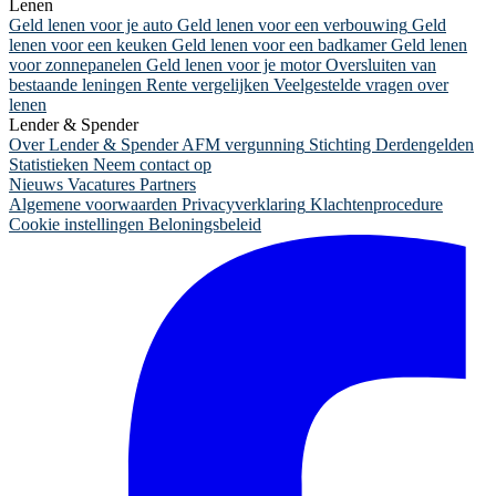
Lenen
Geld lenen voor je auto
Geld lenen voor een verbouwing
Geld
lenen voor een keuken
Geld lenen voor een badkamer
Geld lenen
voor zonnepanelen
Geld lenen voor je motor
Oversluiten van
bestaande leningen
Rente vergelijken
Veelgestelde vragen over
lenen
Lender & Spender
Over Lender & Spender
AFM vergunning
Stichting Derdengelden
Statistieken
Neem contact op
Nieuws
Vacatures
Partners
Algemene voorwaarden
Privacyverklaring
Klachtenprocedure
Cookie instellingen
Beloningsbeleid