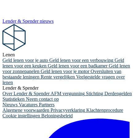
Lender & Spender nieuws
Lenen
Geld lenen voor je auto
Geld lenen voor een verbouwing
Geld
lenen voor een keuken
Geld lenen voor een badkamer
Geld lenen
voor zonnepanelen
Geld lenen voor je motor
Oversluiten van
bestaande leningen
Rente vergelijken
Veelgestelde vragen over
lenen
Lender & Spender
Over Lender & Spender
AFM vergunning
Stichting Derdengelden
Statistieken
Neem contact op
Nieuws
Vacatures
Partners
Algemene voorwaarden
Privacyverklaring
Klachtenprocedure
Cookie instellingen
Beloningsbeleid