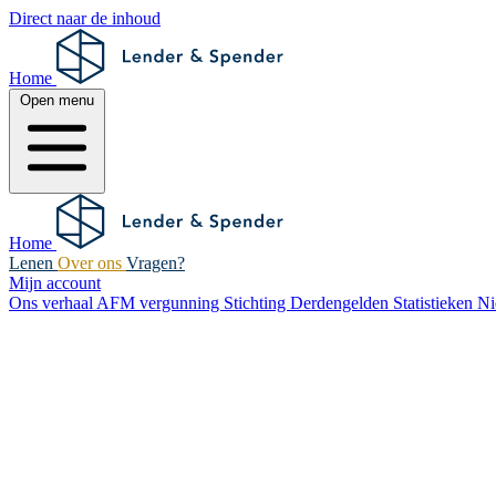
Direct naar de inhoud
Home
Open menu
Home
Lenen
Over ons
Vragen?
Mijn account
Ons verhaal
AFM vergunning
Stichting Derdengelden
Statistieken
N