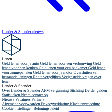
Lender & Spender nieuws
Lenen
Geld lenen voor je auto
Geld lenen voor een verbouwing
Geld
lenen voor een keuken
Geld lenen voor een badkamer
Geld lenen
voor zonnepanelen
Geld lenen voor je motor
Oversluiten van
bestaande leningen
Rente vergelijken
Veelgestelde vragen over
lenen
Lender & Spender
Over Lender & Spender
AFM vergunning
Stichting Derdengelden
Statistieken
Neem contact op
Nieuws
Vacatures
Partners
Algemene voorwaarden
Privacyverklaring
Klachtenprocedure
Cookie instellingen
Beloningsbeleid