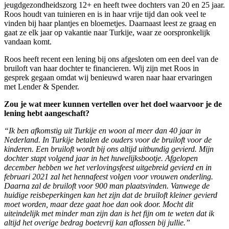
jeugdgezondheidszorg 12+ en heeft twee dochters van 20 en 25 jaar.
Roos houdt van tuinieren en is in haar vrije tijd dan ook veel te
vinden bij haar plantjes en bloemetjes. Daarnaast leest ze graag en
gaat ze elk jaar op vakantie naar Turkije, waar ze oorspronkelijk
vandaan komt.
Roos heeft recent een lening bij ons afgesloten om een deel van de
bruiloft van haar dochter te financieren. Wij zijn met Roos in
gesprek gegaan omdat wij benieuwd waren naar haar ervaringen
met Lender & Spender.
Zou je wat meer kunnen vertellen over het doel waarvoor je de
lening hebt aangeschaft?
“Ik ben afkomstig uit Turkije en woon al meer dan 40 jaar in
Nederland. In Turkije betalen de ouders voor de bruiloft voor de
kinderen. Een bruiloft wordt bij ons altijd uitbundig gevierd. Mijn
dochter stapt volgend jaar in het huwelijksbootje. Afgelopen
december hebben we het verlovingsfeest uitgebreid gevierd en in
februari 2021 zal het hennafeest volgen voor vrouwen onderling.
Daarna zal de bruiloft voor 900 man plaatsvinden. Vanwege de
huidige reisbeperkingen kan het zijn dat de bruiloft kleiner gevierd
moet worden, maar deze gaat hoe dan ook door. Mocht dit
uiteindelijk met minder man zijn dan is het fijn om te weten dat ik
altijd het overige bedrag boetevrij kan aflossen bij jullie.”