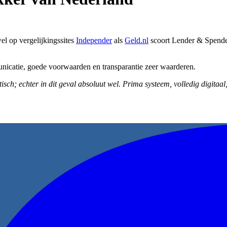
l op vergelijkingssites
Independer
als
Geld.nl
scoort Lender & Spender
unicatie, goede voorwaarden en transparantie zeer waarderen.
istisch; echter in dit geval absoluut wel. Prima systeem, volledig digita