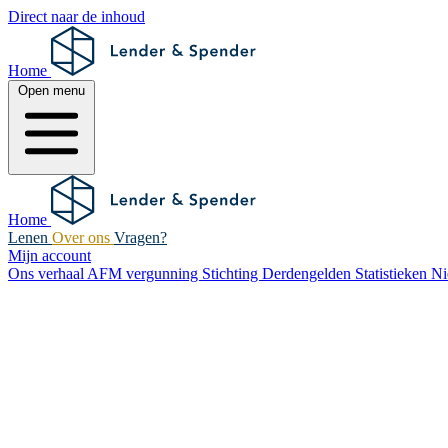
Direct naar de inhoud
Home
Open menu
Home
Lenen
Over ons
Vragen?
Mijn account
Ons verhaal
AFM vergunning
Stichting Derdengelden
Statistieken
N