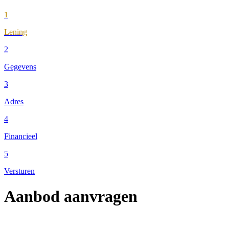
1
Lening
2
Gegevens
3
Adres
4
Financieel
5
Versturen
Aanbod aanvragen